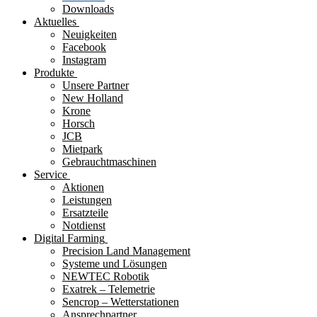
Downloads
Aktuelles
Neuigkeiten
Facebook
Instagram
Produkte
Unsere Partner
New Holland
Krone
Horsch
JCB
Mietpark
Gebrauchtmaschinen
Service
Aktionen
Leistungen
Ersatzteile
Notdienst
Digital Farming
Precision Land Management
Systeme und Lösungen
NEWTEC Robotik
Exatrek – Telemetrie
Sencrop – Wetterstationen
Ansprechpartner