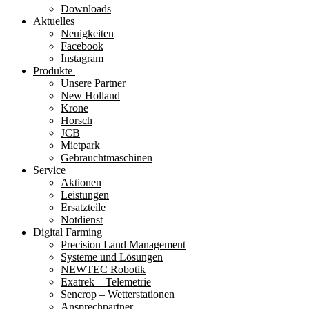
Downloads
Aktuelles
Neuigkeiten
Facebook
Instagram
Produkte
Unsere Partner
New Holland
Krone
Horsch
JCB
Mietpark
Gebrauchtmaschinen
Service
Aktionen
Leistungen
Ersatzteile
Notdienst
Digital Farming
Precision Land Management
Systeme und Lösungen
NEWTEC Robotik
Exatrek – Telemetrie
Sencrop – Wetterstationen
Ansprechpartner