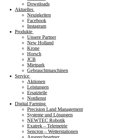
Downloads
Aktuelles
Neuigkeiten
Facebook
Instagram
Produkte
Unsere Partner
New Holland
Krone
Horsch
JCB
Mietpark
Gebrauchtmaschinen
Service
Aktionen
Leistungen
Ersatzteile
Notdienst
Digital Farming
Precision Land Management
Systeme und Lösungen
NEWTEC Robotik
Exatrek – Telemetrie
Sencrop – Wetterstationen
Ansprechpartner