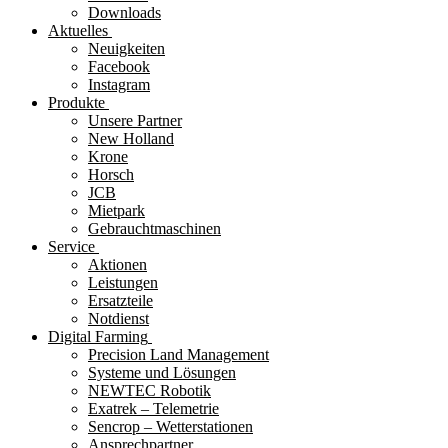
Downloads
Aktuelles
Neuigkeiten
Facebook
Instagram
Produkte
Unsere Partner
New Holland
Krone
Horsch
JCB
Mietpark
Gebrauchtmaschinen
Service
Aktionen
Leistungen
Ersatzteile
Notdienst
Digital Farming
Precision Land Management
Systeme und Lösungen
NEWTEC Robotik
Exatrek – Telemetrie
Sencrop – Wetterstationen
Ansprechpartner