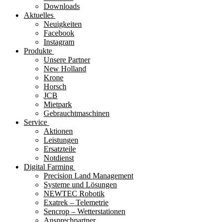
Downloads
Aktuelles
Neuigkeiten
Facebook
Instagram
Produkte
Unsere Partner
New Holland
Krone
Horsch
JCB
Mietpark
Gebrauchtmaschinen
Service
Aktionen
Leistungen
Ersatzteile
Notdienst
Digital Farming
Precision Land Management
Systeme und Lösungen
NEWTEC Robotik
Exatrek – Telemetrie
Sencrop – Wetterstationen
Ansprechpartner