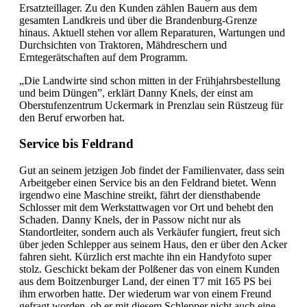
Ersatzteillager. Zu den Kunden zählen Bauern aus dem
gesamten Landkreis und über die Brandenburg-Grenze
hinaus. Aktuell stehen vor allem Reparaturen, Wartungen und
Durchsichten von Traktoren, Mähdreschern und
Erntegerätschaften auf dem Programm.
„Die Landwirte sind schon mitten in der Frühjahrsbestellung
und beim Düngen”, erklärt Danny Knels, der einst am
Oberstufenzentrum Uckermark in Prenzlau sein Rüstzeug für
den Beruf erworben hat.
Service bis Feldrand
Gut an seinem jetzigen Job findet der Familienvater, dass sein
Arbeitgeber einen Service bis an den Feldrand bietet. Wenn
irgendwo eine Maschine streikt, fährt der diensthabende
Schlosser mit dem Werkstattwagen vor Ort und behebt den
Schaden. Danny Knels, der in Passow nicht nur als
Standortleiter, sondern auch als Verkäufer fungiert, freut sich
über jeden Schlepper aus seinem Haus, den er über den Acker
fahren sieht. Kürzlich erst machte ihn ein Handyfoto super
stolz. Geschickt bekam der Polßener das von einem Kunden
aus dem Boitzenburger Land, der einen T7 mit 165 PS bei
ihm erworben hatte. Der wiederum war von einem Freund
gefragt worden, ob er mit diesem Schlepper nicht auch eine